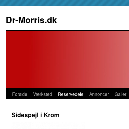
Hop
til
Dr-Morris.dk
indhold
Forside
Værksted
Reservedele
Annoncer
Galleri
Sidespejl i Krom