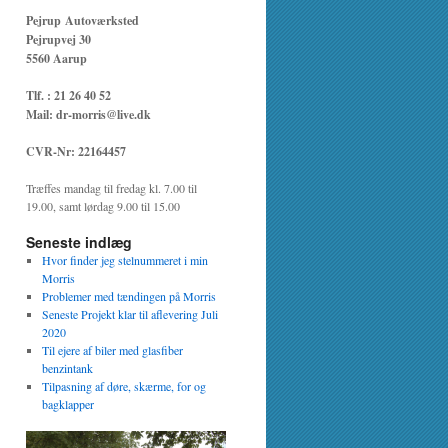
Pejrup Autoværksted
Pejrupvej 30
5560 Aarup
Tlf. : 21 26 40 52
Mail: dr-morris@live.dk
CVR-Nr: 22164457
Træffes mandag til fredag kl. 7.00 til
19.00, samt lørdag 9.00 til 15.00
Seneste indlæg
Hvor finder jeg stelnummeret i min
Morris
Problemer med tændingen på Morris
Seneste Projekt klar til aflevering Juli
2020
Til ejere af biler med glasfiber
benzintank
Tilpasning af døre, skærme, for og
bagklapper