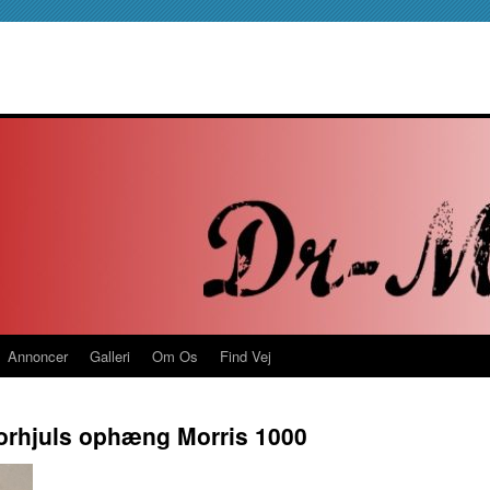
Annoncer
Galleri
Om Os
Find Vej
forhjuls ophæng Morris 1000