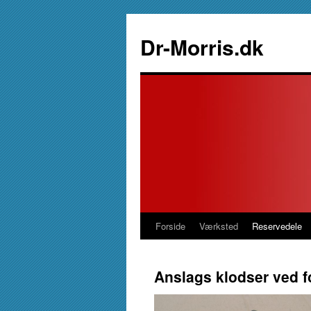
Hop
til
Dr-Morris.dk
indhold
Forside
Værksted
Reservedele
Anslags klodser ved 