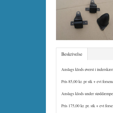
Beskrivelse
Anslags klods øverst i inderskærm 
Pris 85,00 kr. pr stk + evt forsen
Anslags klods under støddæmpera
Pris 175,00 kr. pr. stk + evt fors